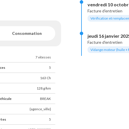
vendredi 10 octobr
Facture d'entretien
Vérification et remplace
Consommation
jeudi 16 janvier 202
Facture d'entretien
Vidange moteur (huile + fi
7 vitesses
NOTRE SITE WEB
ces
5
163 Ch
128 g/km
éhicule
BREAK
{agence_ville}
rtes
5