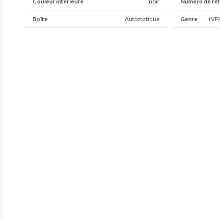
Couleur intérieure
noir
Numéro de ré
Boîte
Automatique
Genre
(VP)