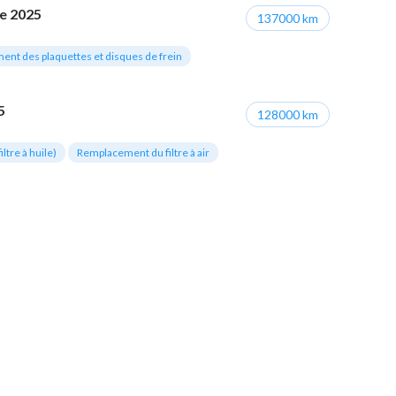
e 2025
137000 km
ment des plaquettes et disques de frein
5
128000 km
ltre à huile)
Remplacement du filtre à air