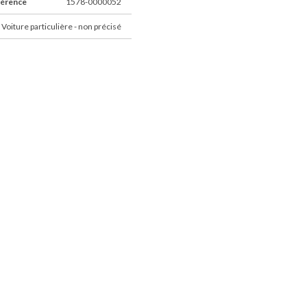
férence
1578-0000052
 Voiture particulière - non précisé