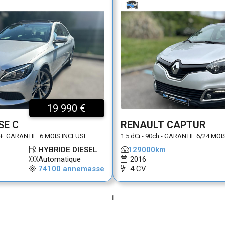
19 990 €
SE C
RENAULT CAPTUR
ic+  GARANTIE  6 MOIS INCLUSE
1.5 dCi - 90ch - GARANTIE 6/24 MOI
 HYBRIDE DIESEL
129000km
 Automatique
 2016
 74100 annemasse
 4 CV
1