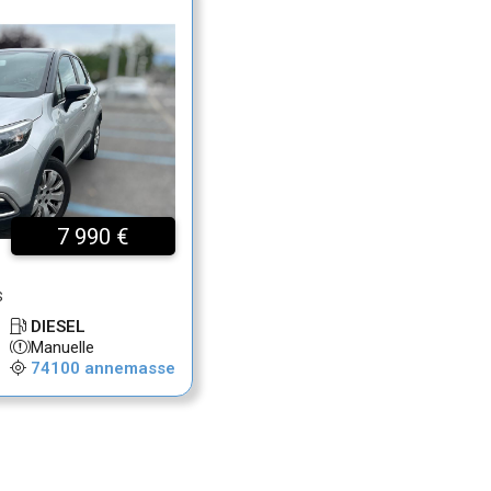
7 990 €
S 
 DIESEL
 Manuelle
 74100 annemasse