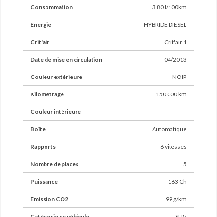
Consommation
3.80 l/100km
Energie
HYBRIDE DIESEL
Crit'air
Crit'air 1
Date de mise en circulation
04/2013
Couleur extérieure
NOIR
Kilométrage
150 000 km
Couleur intérieure
Boîte
Automatique
Rapports
6 vitesses
Nombre de places
5
Puissance
163 Ch
Emission CO2
99 g/km
Catégorie de véhicule
SUV