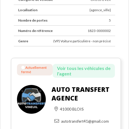
Frais de courtage
Préparation esthétique du véhicule
Localisation
{agence_ville}
Nombre de portes
5
Numéro de référence
1823-0000002
Genre
(VP) Voiture particulière - non précisé
Actuellement
Voir tous les véhicules de
fermé
l'agent
AUTO TRANSFERT
AGENCE
41000 BLOIS
autotransfert41@gmail.com