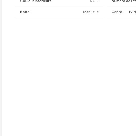
Couleur intérieure
NOIR
Numéro de ré
Boîte
Manuelle
Genre
(VP)