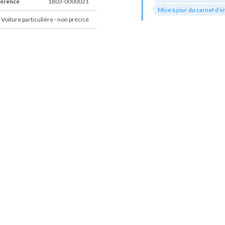
férence
1803-0000031
Mise à jour du carnet d’e
 Voiture particulière - non précisé