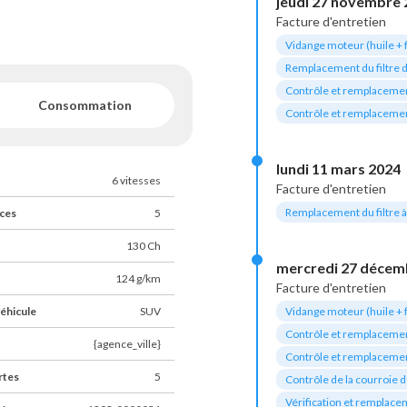
jeudi 27 novembre 
Facture d'entretien
Vidange moteur (huile + fi
Remplacement du filtre d
Contrôle et remplacement
Consommation
Contrôle et remplacement
lundi 11 mars 2024
6 vitesses
Facture d'entretien
NOTRE SITE WEB
Remplacement du filtre à 
ces
5
130 Ch
mercredi 27 décem
124 g/km
Facture d'entretien
Vidange moteur (huile + fi
éhicule
SUV
Contrôle et remplacement
{agence_ville}
Contrôle et remplacement
rtes
5
Contrôle de la courroie d
Vérification et remplace