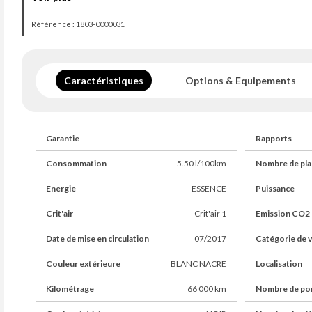
ET VALABLE DANS TOUTE L'UNION EUROPÉENNE
Référence : 1803-0000031
- FINANCEMENT
- GARANTIE JUSQU'A 60 MOIS
- VISITE VIRTUELLE
Caractéristiques
Options & Equipements
- LIVRAISON DANS TOUTE LA FRANCE
- VIDÉO VISIBLE SUR NOTRE SITE WEB AUTOTRANSFERT
Garantie
Rapports
- RAPPORT D'INSPECTION ET CARNET D'ENTRETIEN SUR 
Consommation
5.50 l/100km
Nombre de pla
Prix hors frais de mise à la route (294 euros ttc) incluant :
Energie
ESSENCE
Puissance
- Garantie 6 mois EU
Crit'air
Crit'air 1
Emission CO2
- Gestion admnistrative
- Paiement sécurisé
Date de mise en circulation
07/2017
Catégorie de v
- Protection juridique
Couleur extérieure
BLANC NACRE
Localisation
Des erreurs peuvent se glisser dans nos annonces
Kilométrage
66 000 km
Nombre de po