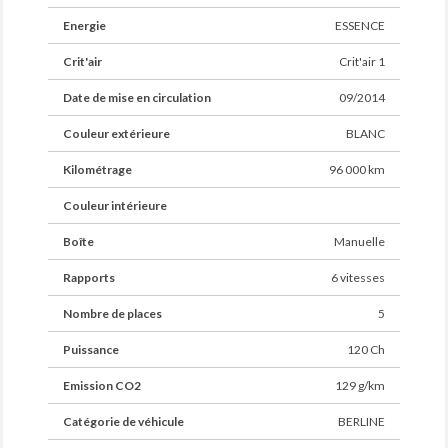
Prix hors frais de mise à la route (294 euros ttc)
Energie
ESSENCE
incluant :
Crit'air
Crit'air 1
- Garantie 6 mois EU
- Gestion admnistrative
Date de mise en circulation
09/2014
- Paiement sécurisé
- Protection juridique
Couleur extérieure
BLANC
Kilométrage
96 000 km
Des erreurs peuvent se glisser dans nos annonces
Couleur intérieure
Boîte
Manuelle
Rapports
6 vitesses
Nombre de places
5
Puissance
120 Ch
Emission CO2
129 g/km
Catégorie de véhicule
BERLINE