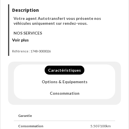
Description
Votre agent Autotransfert vous présente nos
véhicules uniquement sur rendez-vous.
NOS SERVICES
Voir plus
- TOUT NOS VÉHICULES SONT VENDUS AVEC
GARANTIE ASSIMILÉE CONSTRUCTEUR, ET VALABLE
Référence : 1748-0000026
DANS TOUTE L'UNION EUROPÉENNE
- FINANCEMENT
Caractéristiques
- GARANTIE JUSQU'A 60 MOIS
Options & Equipements
- VISITE VIRTUELLE
- LIVRAISON DANS TOUTE LA FRANCE
Consommation
- VIDÉO VISIBLE SUR NOTRE SITE WEB
AUTOTRANSFERT
Garantie
- RAPPORT D'INSPECTION ET CARNET D'ENTRETIEN
SUR NOTRE SITE WEB
Consommation
5.50 l/100km