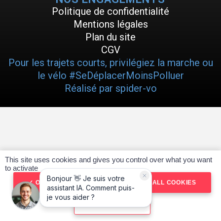
Politique de confidentialité
Mentions légales
Plan du site
CGV
Pour les trajets courts, privilégiez la marche ou
le vélo #SeDéplacerMoinsPolluer
Réalisé par spider-vo
This site uses cookies and gives you control over what you want
to activate
OK, ACCEPT ALL
DENY ALL COOKIES
PERSONALIZE
RÉSERVER