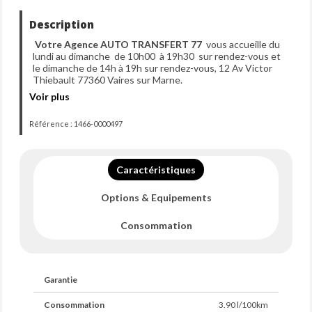
Description
Votre Agence AUTO TRANSFERT 77
vous accueille du
lundi au dimanche de 10h00 à 19h30 sur rendez-vous et
le dimanche de 14h à 19h sur rendez-vous, 12 Av Victor
Thiebault 77360 Vaires sur Marne.
Voir plus
AUTO TRANSFERT
vous accueille du mardi au samedi de
Référence : 1466-0000497
09h30 à 18h sur rendez-vous et le dimanche de 14h à 18h
sur rendez-vous.
NOS SERVICES
Caractéristiques
- TOUT NOS VÉHICULES SONT VENDUS AVEC
Options & Equipements
GARANTIE ASSIMILÉE CONSTRUCTEUR, VALABLE
DANS TOUTE L'UNION EUROPÉENNE
- FINANCEMENT POSSIBLE EN AGENCE
Consommation
- APPEL VISIO DU VÉHICULE POSSIBLE
- VISITE VIRTUELLE 360
- + DE PHOTOS SUR NOTRE SITE WEB
AUTOTRANSFERT
Garantie
- REPRISE POSSIBLE DE VOTRE ANCIEN VÉHICULE
SOUS CONDITIONS
Consommation
3.90 l/100km