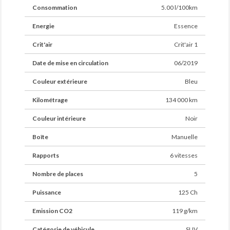
Consommation
5.00 l/100km
Prix hors frais de mise à la route (294 euros ttc)
Energie
Essence
incluant :
Crit'air
Crit'air 1
- Garantie 6 mois EU
- Gestion admnistrative
Date de mise en circulation
06/2019
- Paiement sécurisé
- Protection juridique
Couleur extérieure
Bleu
Kilométrage
134 000 km
Des erreurs peuvent se glisser dans nos annonces
Couleur intérieure
Noir
Boîte
Manuelle
Rapports
6 vitesses
Nombre de places
5
Puissance
125 Ch
Emission CO2
119 g/km
Catégorie de véhicule
SUV