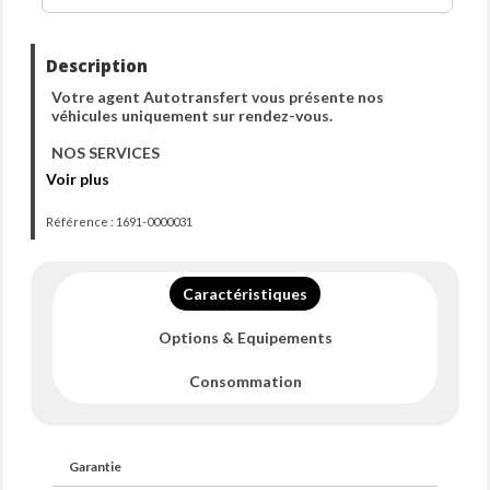
Description
Votre agent Autotransfert vous présente nos
véhicules uniquement sur rendez-vous.
NOS SERVICES
Voir plus
- TOUT NOS VÉHICULES SONT VENDUS AVEC
GARANTIE ASSIMILÉE CONSTRUCTEUR, ET VALABLE
Référence : 1691-0000031
DANS TOUTE L'UNION EUROPÉENNE
- FINANCEMENT
Caractéristiques
- GARANTIE JUSQU'A 60 MOIS
Options & Equipements
- VISITE VIRTUELLE
- LIVRAISON DANS TOUTE LA FRANCE
Consommation
- VIDÉO VISIBLE SUR NOTRE SITE WEB
AUTOTRANSFERT
Garantie
- RAPPORT D'INSPECTION ET CARNET D'ENTRETIEN
SUR NOTRE SITE WEB