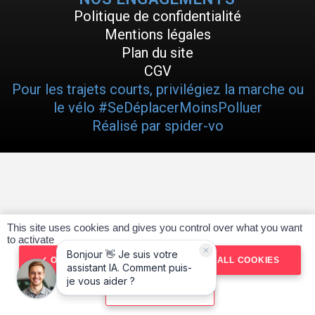
Politique de confidentialité
Mentions légales
Plan du site
CGV
Pour les trajets courts, privilégiez la marche ou
le vélo #SeDéplacerMoinsPolluer
Réalisé par spider-vo
This site uses cookies and gives you control over what you want
to activate
OK, ACCEPT ALL
DENY ALL COOKIES
PERSONALIZE
RÉSERVER