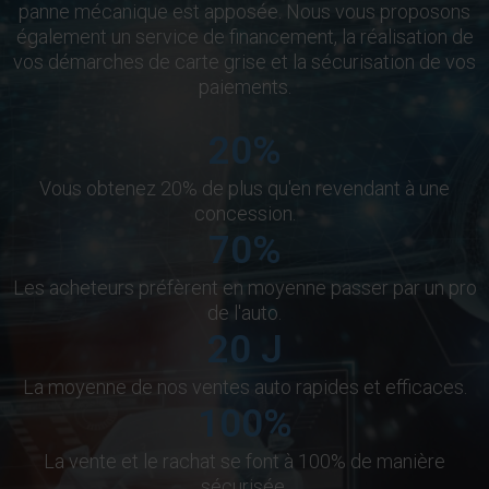
panne mécanique est apposée. Nous vous proposons
également un service de financement, la réalisation de
vos démarches de carte grise et la sécurisation de vos
paiements.
20
%
Vous obtenez 20% de plus qu'en revendant à une
concession.
70
%
Les acheteurs préfèrent en moyenne passer par un pro
de l'auto.
20
J
La moyenne de nos ventes auto rapides et efficaces.
100
%
La vente et le rachat se font à 100% de manière
sécurisée.