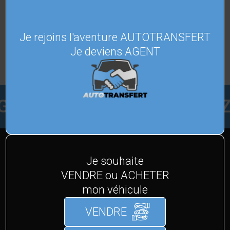
VOITURES
GARANTIES
Je rejoins l'aventure AUTOTRANSFERT
Je deviens AGENT
VENDEZ FACILEMENT
DÉCOUVREZ TOUTES NOS MARQUES
Je souhaite
VENDRE ou ACHETER
ET MODÈLES
mon véhicule
Nous avons sélectionné les meilleures marques
VENDRE
automobiles du marché, découvrez-les.