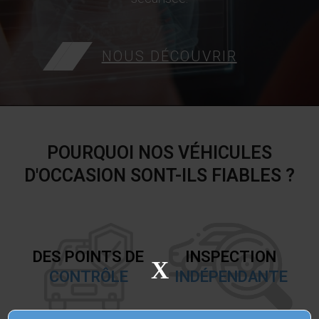
NOUS DÉCOUVRIR
POURQUOI NOS VÉHICULES
D'OCCASION SONT-ILS FIABLES ?
DES POINTS DE
INSPECTION
X
CONTRÔLE
INDÉPENDANTE