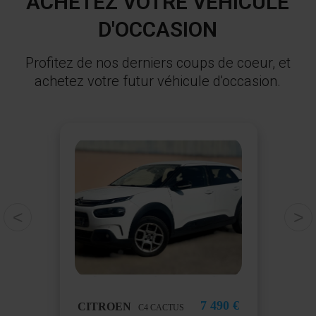
ACHETEZ VOTRE VÉHICULE
D'OCCASION
Profitez de nos derniers coups de coeur, et
achetez votre futur véhicule d'occasion.
<
>
90 €
7 490 €
CITROEN
TO
C4 CACTUS