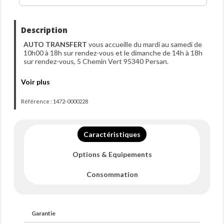
Description
AUTO TRANSFERT
vous accueille du mardi au samedi de
10h00 à 18h sur rendez-vous et le dimanche de 14h à 18h
sur rendez-vous, 5 Chemin Vert 95340 Persan.
NOS SERVICES
Voir plus
- TOUT NOS VÉHICULES SONT VENDUS AVEC
GARANTIE ASSIMILÉE CONSTRUCTEUR, VALABLE
Référence : 1472-0000228
DANS TOUTE L'UNION EUROPÉENNE
- FINANCEMENT POSSIBLE EN AGENCE
- APPEL VISIO DU VÉHICULE POSSIBLE
- VISITE VIRTUELLE 360
Caractéristiques
- + DE PHOTOS SUR NOTRE SITE WEB
AUTOTRANSFERT
Options & Equipements
- REPRISE POSSIBLE DE VOTRE ANCIEN VÉHICULE
SOUS CONDITIONS
Consommation
Prix hors frais de mise à la route et carte grise
FRAIS DE MISE À LA ROUTE -> 390 euros :
Garantie 3 mois Essentiel auto
Garantie
Frais de courtage