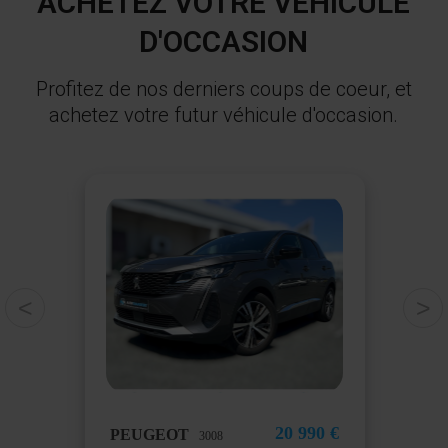
ACHETEZ VOTRE VÉHICULE
D'OCCASION
Profitez de nos derniers coups de coeur, et
achetez votre futur véhicule d'occasion.
<
>
90 €
20 990 €
PEUGEOT
VO
3008