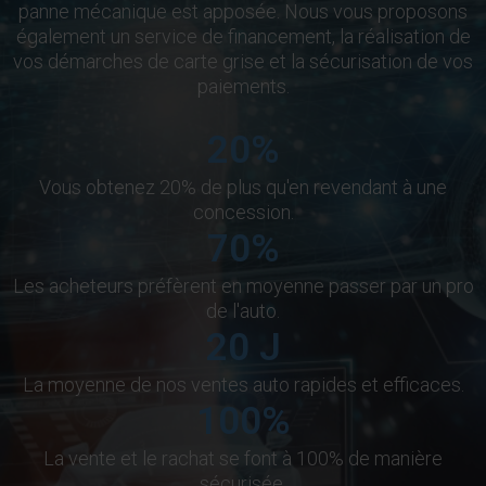
panne mécanique est apposée. Nous vous proposons
également un service de financement, la réalisation de
vos démarches de carte grise et la sécurisation de vos
paiements.
20
%
Vous obtenez 20% de plus qu'en revendant à une
concession.
70
%
Les acheteurs préfèrent en moyenne passer par un pro
de l'auto.
20
J
La moyenne de nos ventes auto rapides et efficaces.
100
%
La vente et le rachat se font à 100% de manière
sécurisée.