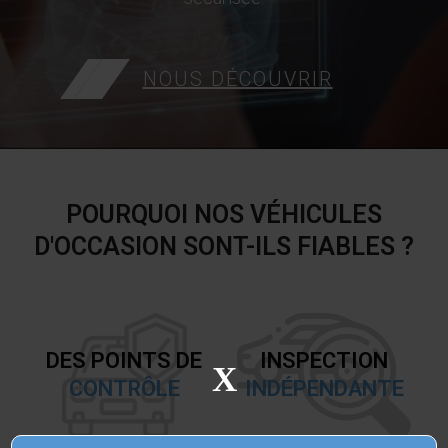
NOUS DÉCOUVRIR
POURQUOI NOS VÉHICULES
D'OCCASION SONT-ILS FIABLES ?
DES POINTS DE
INSPECTION
X
CONTRÔLE
INDÉPENDANTE