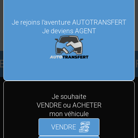
VOITURES
GARANTIES
Je rejoins l'aventure AUTOTRANSFERT
Je deviens AGENT
VENDEZ FACILEMENT, 
DÉCOUVREZ TOUTES NOS MARQUES
Je souhaite
VENDRE ou ACHETER
ET MODÈLES
mon véhicule
Nous avons sélectionné les meilleures marques
VENDRE
automobiles du marché, découvrez-les.